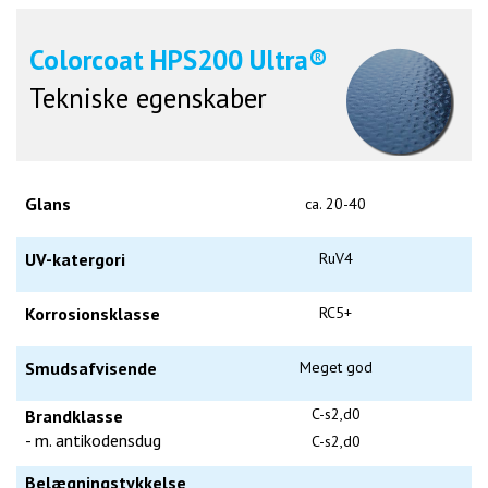
Colorcoat HPS200 Ultra®
Tekniske egenskaber
Glans
ca. 20-40
UV-katergori
RuV4
Korrosionsklasse
RC5+
Smudsafvisende
Meget god
C-s2,d0
Brandklasse
- m. antikodensdug
C-s2,d0
Belægningstykkelse