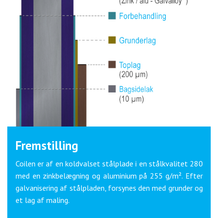
Fremstilling
Coilen er af en koldvalset stålplade i en stålkvalitet 280
med en zinkbelægning og aluminium på 255 g/m². Efter
galvanisering af stålpladen, forsynes den med grunder og
et lag af maling.