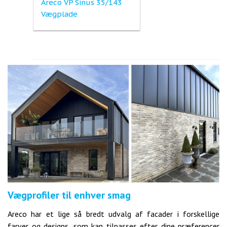
Areco VP Sinus 35/143
Vægplade
Vægprofiler til enhver smag
Areco har et lige så bredt udvalg af facader i forskellige
farver og designs, som kan tilpasses efter dine præferencer