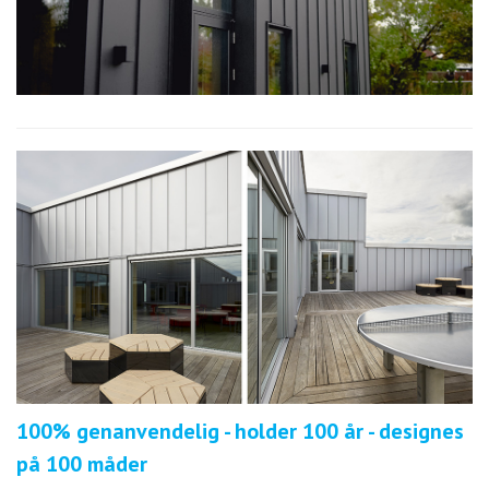
100% genanvendelig - holder 100 år -
designes
på 100 måder