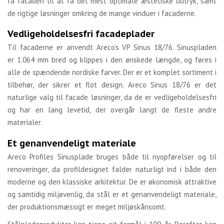
få facaden til at få det mest optimale æstetiske udtryk, samt
de rigtige løsninger omkring de mange vinduer i facaderne.
Vedligeholdelsesfri facadeplader
Til facaderne er anvendt Areco’s VP Sinus 18/76. Sinuspladen
er 1.064 mm bred og klippes i den ønskede længde, og føres i
alle de spændende nordiske farver. Der er et komplet sortiment i
tilbehør, der sikrer et flot design. Areco Sinus 18/76 er det
naturlige valg til facade løsninger, da de er vedligeholdelsesfri
og har en lang levetid, der overgår langt de fleste andre
materialer.
Et genanvendeligt materiale
Areco Profiles Sinusplade bruges både til nyopførelser og til
renoveringer, da profildesignet falder naturligt ind i både den
moderne og den klassiske arkitektur. De er økonomisk attraktive
og samtidig miljøvenlig, da stål er et genanvendeligt materiale,
der produktionsmæssigt er meget miljøskånsomt.