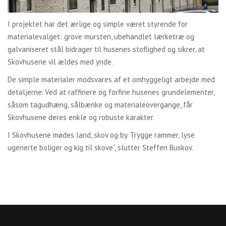
I projektet har det ærlige og simple været styrende for
materialevalget: grove mursten, ubehandlet lærketræ og
galvaniseret stål bidrager til husenes stoflighed og sikrer, at
Skovhusene vil ældes med ynde.
De simple materialer modsvares af et omhyggeligt arbejde med
detaljerne. Ved at raffinere og forfine husenes grundelementer,
såsom tagudhæng, sålbænke og materialeovergange, får
Skovhusene deres enkle og robuste karakter.
I Skovhusene mødes land, skov og by. Trygge rammer, lyse
ugenerte boliger og kig til skove”, slutter Steffen Buskov.