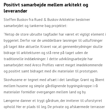
Positivt samarbejde mellem arkitekt og
leverandør
Steffen Buskov fra Rued & Buskov Arkitekter beskriver
samarbejdet og tankerne bag projektet:
”Netop de store ubrudte tagflader har været et vigtigt element i
byggeriet. Derfor var de umiddelbare løsninger til udluftninger
på taget ikke aktuelle. Kravet var, at gennembrydninger skulle
bidrage til arkitekturen og stå rene på taget uden de
traditionelle inddækninger. I dette udviklingsarbejde har
samarbejdet med Areco Profiles været meget imødekommende
og positivt samt bidraget med div. materialer til prototypen.
Skovhusene er tegnet med afsæt i det landlige. Grønt og åbent
mellem husene og simple gårdlignende bygningskroppe i rå
materialer formidler overgangen mellem land og by.
Længerne danner et trygt gårdrum, der inviterer til uforstyrret
ophold. Her er plads til leg. De private og afskærmede terrasser