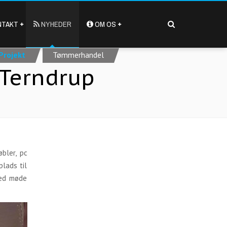
TAKT
NYHEDER
OM OS
Projekt
Tømmerhandel
i Terndrup
bler, pc
plads til
med møde