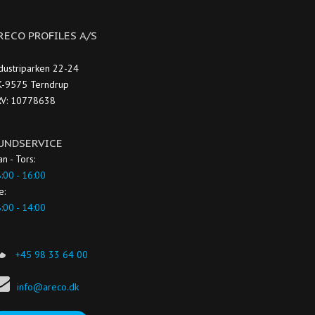
RECO PROFILES A/S
dustriparken 22-24
-9575 Terndrup
RV: 10778638
UNDSERVICE
n - Tors:
:00 - 16:00
e:
:00 - 14:00
+45 98 33 64 00
info@areco.dk