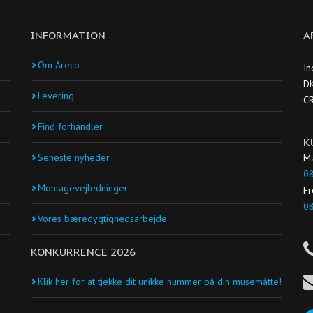
INFORMATION
A
Om Areco
In
DK
Levering
C
Find forhandler
K
Seneste nyheder
Ma
08
Montagevejledninger
Fr
08
Vores bæredygtighedsarbejde
KONKURRENCE 2026
Klik her for at tjekke dit unikke nummer på din musemåtte!