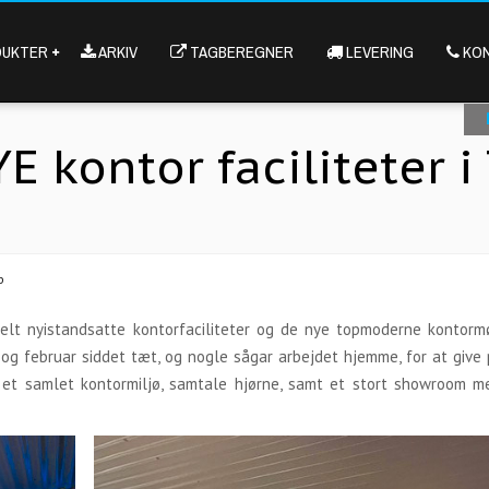
OPENS
OPENS
UKTER
ARKIV
TAGBEREGNER
LEVERING
KON
IN
IN
NEW
NEW
WINDOW
WINDOW
YE kontor faciliteter 
p
elt nyistandsatte kontorfaciliteter og de nye topmoderne kontormø
 og februar siddet tæt, og nogle sågar arbejdet hjemme, for at give 
 et samlet kontormiljø, samtale hjørne, samt et stort showroom 