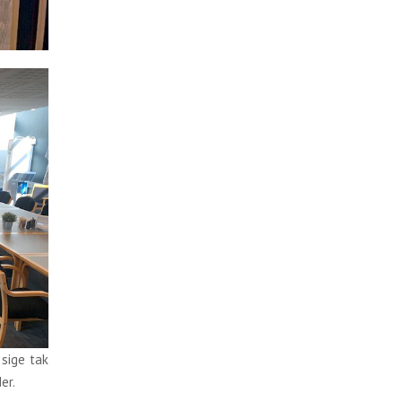
 sige tak
er.