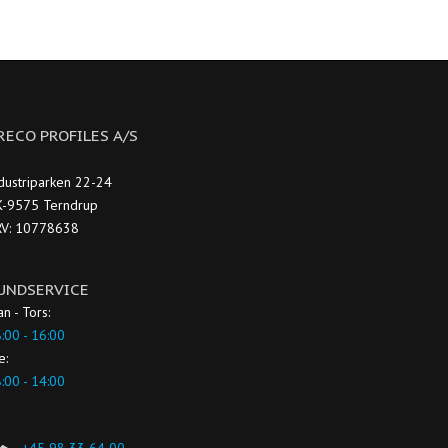
RECO PROFILES A/S
dustriparken 22-24
-9575 Terndrup
RV: 10778638
UNDSERVICE
n - Tors:
:00 - 16:00
e:
:00 - 14:00
+45 98 33 64 00