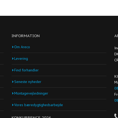
INFORMATION
A
Om Areco
In
DK
Levering
C
Find forhandler
K
Seneste nyheder
Ma
08
Montagevejledninger
Fr
08
Vores bæredygtighedsarbejde
KONKURRENCE 2026