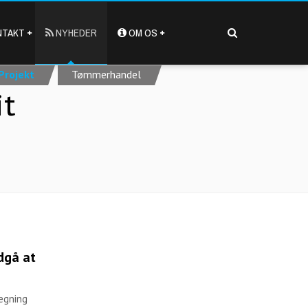
TAKT
NYHEDER
OM OS
Projekt
Tømmerhandel
it
dgå at
ægning