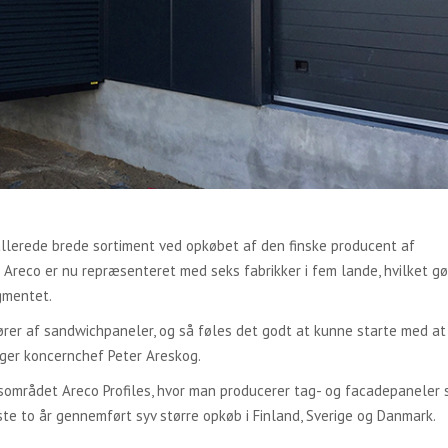
 allerede brede sortiment ved opkøbet af den finske producent af
. Areco er nu repræsenteret med seks fabrikker i fem lande, hvilket g
gmentet.
rer af sandwichpaneler, og så føles det godt at kunne starte med at
siger koncernchef Peter Areskog.
ingsområdet Areco Profiles, hvor man producerer tag- og facadepaneler
te to år gennemført syv større opkøb i Finland, Sverige og Danmark.