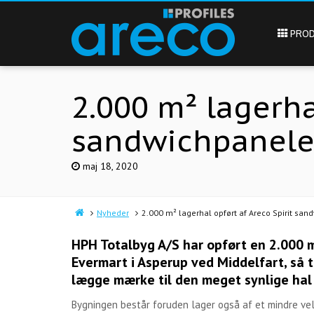
PROD
2.000 m² lagerha
sandwichpanele
maj 18, 2020
Nyheder
2.000 m² lagerhal opført af Areco Spirit san
HPH Totalbyg A/S har opført en 2.000 m²
Evermart i Asperup ved Middelfart, så 
lægge mærke til den meget synlige hal
Bygningen består foruden lager også af et mindre v