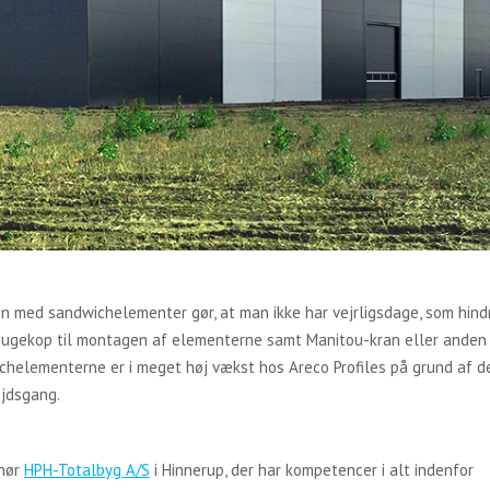
en med sandwichelementer gør, at man ikke har vejrligsdage, som hind
 sugekop til montagen af elementerne samt Manitou-kran eller anden 
helementerne er i meget høj vækst hos Areco Profiles på grund af d
ejdsgang.
enør
HPH-Totalbyg A/S
i Hinnerup, der har kompetencer i alt indenfor