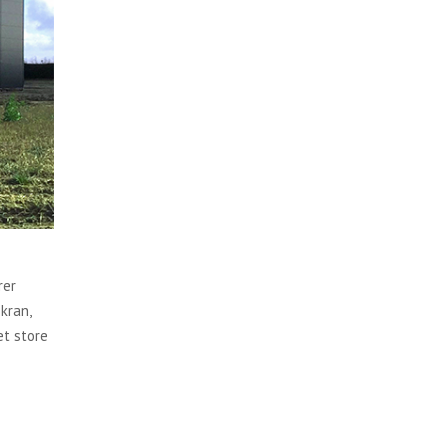
rer
kran,
et store