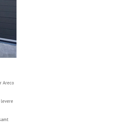
ør Areco
 levere
 samt