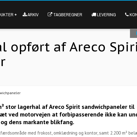
OPENS
OPENS
UKTER
ARKIV
TAGBEREGNER
LEVERING
KON
IN
IN
NEW
NEW
WINDOW
WINDOW
l opført af Areco Spir
r
dwichpaneler
 stor lagerhal af Areco Spirit sandwichpaneler til
tæt ved motorvejen at forbipasserende ikke kan un
 og dens markante blikfang.
elfærdsområde med frokost, omklædning og kontor, samt 2.200 m² bel