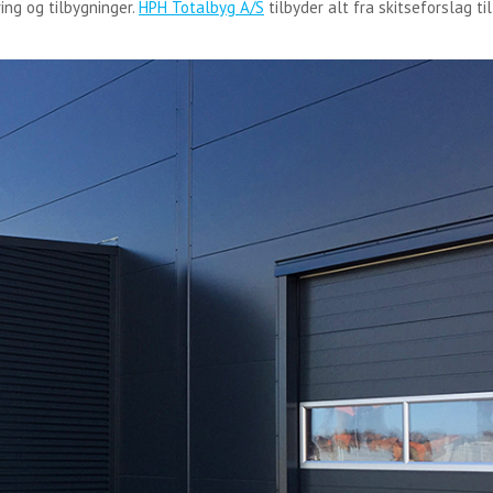
ing og tilbygninger.
HPH Totalbyg A/S
tilbyder alt fra skitseforslag ti