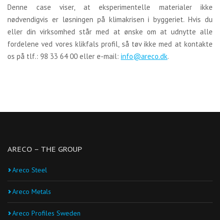
Denne case viser, at eksperimentelle materialer ikke
nødvendigvis er løsningen på klimakrisen i byggeriet. Hvis du
eller din virksomhed står med at ønske om at udnytte alle
fordelene ved vores klikfals profil, så tøv ikke med at kontakte
os på tlf.: 98 33 64 00 eller e-mail:
info@areco.dk
.
ARECO – THE GROUP
Areco Steel
Areco Metals
Areco Profiles Sweden