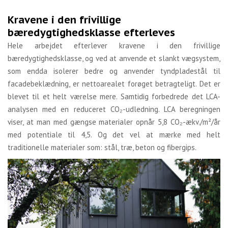
Kravene i den frivillige
bæredygtighedsklasse efterleves
Hele arbejdet efterlever kravene i den frivillige
bæredygtighedsklasse, og ved at anvende et slankt vægsystem,
som endda isolerer bedre og anvender tyndpladestål til
facadebeklædning, er nettoarealet forøget betragteligt. Det er
blevet til et helt værelse mere. Samtidig forbedrede det LCA-
analysen med en reduceret CO₂-udledning. LCA beregningen
viser, at man med gængse materialer opnår 5,8 CO₂-ækv./m²/år
med potentiale til 4,5. Og det vel at mærke med helt
traditionelle materialer som: stål, træ, beton og fibergips.