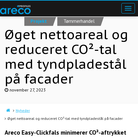
Projekt
Tømmerhandel
Øget nettoareal og
reduceret CO²-tal
med tyndpladestål
på facader
november 27, 2023
Nyheder
Øget nettoareal og reduceret CO²-tal med tyndpladestål på facader
Areco Easy-Clickfals minimerer CO
²
-aftrykket